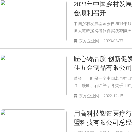
2023年中国乡村
会顺利召开
中国乡村发展基金会自2014年
国人道救援网络伙伴实践减防灾
援使命，实现成员机构的共同发展
东方企业网
2023-03-22
金会人道救援网络共开展人道救援
(自治区/直辖市)以及朝鲜、缅
匠心铸品质 创新促
坦6个国家，351.86万人次受
佳五金制品有限公司
曾经，工匠是一个中国老百姓日
匠、铁匠、石匠等，各类手工匠
定下底色。匠人们在传授手艺的
东方企业网
2022-12-15
精神，“工匠精神”由此产生。
朱超春就是一个骨子里透着中国
用高科技塑造医疗行
行业的专注使他完成了对自己专
值。
盟科技有限公司总经