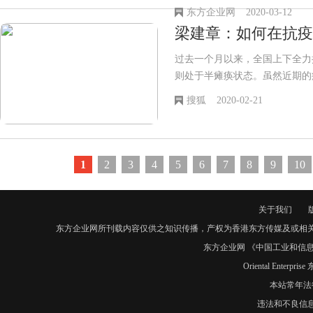
位，促进经济和社会可持续发展
东方企业网
2020-03-12
哪些方面、采取何种措施进行水
梁建章：如何在抗疫
关注焦点。
过去一个月以来，全国上下全力
则处于半瘫痪状态。虽然近期的
多企业迟迟不能完全复工。
搜狐
2020-02-21
1
2
3
4
5
6
7
8
9
10
关于我们
东方企业网所刊载内容仅供之知识传播，产权为香港东方传媒及或相
东方企业网 《中国工业和信息化
Oriental Enter
本站常年法
违法和不良信息举报