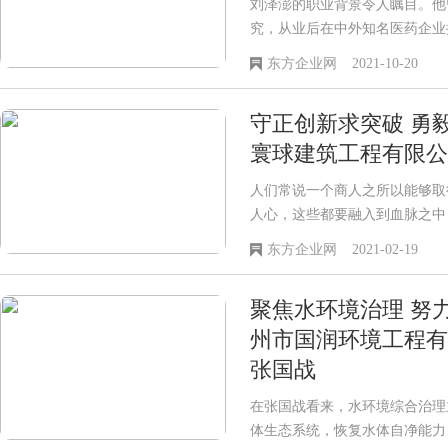
刘泽澎的职业背景令人瞩目。他
究，从业后在中外知名医药企业
制药有限公司、阿斯利康医药公
东方企业网
2021-10-20
花药业等，曾历任大区经理，总
为他后来在医疗科技领域的发展
守正创新求突破 勇
寰球建筑工程有限公
人们常说一个商人之所以能够取
人心，这些都要融入到血脉之中
一番事业。而北京力拓寰球建筑
东方企业网
2021-02-19
样的成功人士。
聚焦水环境治理 努
州市国润环境工程有
张国战
在张国战看来，水环境综合治理
体生态系统，恢复水体自净能力