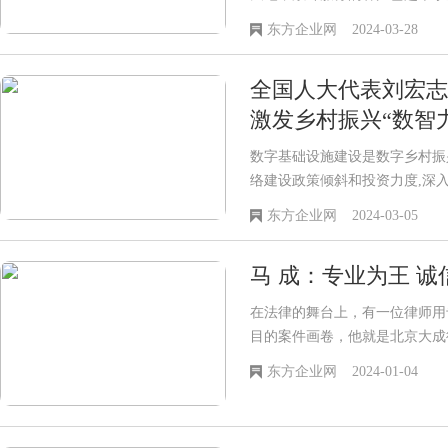
杯、一排排荣誉，浸润着这几年
东方企业网
2024-03-28
与科研院所高质量的合作，掌握
全国人大代表刘宏志
激发乡村振兴“数智
数字基础设施建设是数字乡村振
络建设政策倾斜和投资力度,深
有企业技术、资金和人才优势,加
东方企业网
2024-03-05
推进农村地区5G网络建设,推
农村延伸,实现城乡“同网同速”。
马 成：专业为王 诚
在法律的舞台上，有一位律师用
目的案件画卷，他就是北京大成
刑委会副主任马成。近20年来
东方企业网
2024-01-04
业精神，书写着属于他的法律篇