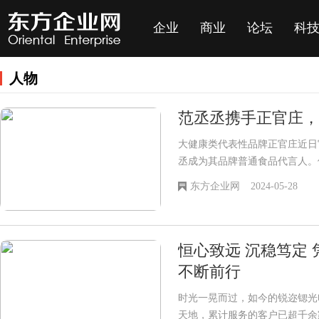
企业
商业
论坛
科
人物
范丞丞携手正官庄，
大健康类代表性品牌正官庄近日
丞成为其品牌普通食品代言人。
庄的大家庭中的一员,并将他乐
东方企业网
2024-05-28
有美好与参俱来”的品牌理念之
度。
恒心致远 沉稳笃定
不断前行
时光一晃而过，如今的锐迩锶光
天地，累计服务的客户已超千余